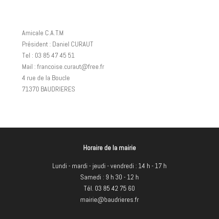
Amicale C.A.T.M
Président : Daniel CURAUT
Tel : 03 85 47 45 51
Mail : francoise.curaut@free.fr
4 rue de la Boucle
71370 BAUDRIERES
Horaire de la mairie
Lundi - mardi - jeudi - vendredi : 14 h - 17 h
Samedi : 9 h 30 - 12 h
Tél. 03 85 42 75 60
mairie@baudrieres.fr