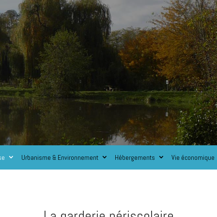
se
Urbanisme & Environnement
Hébergements
Vie économique
La garderie périscolaire