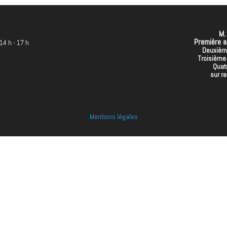
M.
Première ad
 14 h - 17 h
Deuxième
h
Troisième 
Quat
sur r
r
Mentions légales