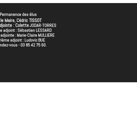
Permanence des élus
 le Maire, Cédric TISSOT
jointe : Colette
JODAR-TORRES
 adjoint : Sébastien LESSARD
adjointe : Marie-Claire MULLIERE
rième adjoint : Ludovic BUE
endez-vous - 03 85 42 75 60.