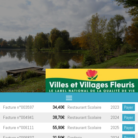
Facture n°003597
34,40€
Restaurant Scolaire
2023
Payer
Facture n°004941
38,70€
Restaurant Scolaire
2024
Payer
Facture n°006111
55,90€
Restaurant Scolaire
2025
Payer
Facture n°006837
31,50€
Garderie
2024
Payer