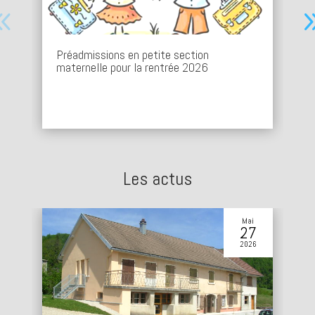
tion
Procédure d’inscription en ligne pour
026
l’accès aux déchetteries
A partir du 5 janvier 2026, le SICED Bresse Nord
en place un système de contrôle d'accès avec...
Les actus
Mai
27
2026